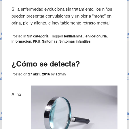
Si la enfermedad evoluciona sin tratamiento, los niños
pueden presentar convulsiones y un olor a “moho” en
orina, piel y aliento, e inevitablemente retraso mental.
Posted in
Sin categoría
|
Tagged
fenilalanina
,
fenilcetonuria
,
Información
,
PKU
,
Síntomas
,
Síntomas infantiles
¿Cómo se detecta?
Posted on
27 abril, 2016
by
admin
Al no