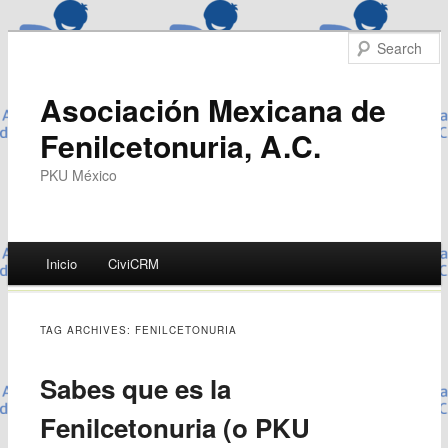
Asociación Mexicana de
Fenilcetonuria, A.C.
PKU México
Main menu
Inicio
CiviCRM
Skip
to
TAG ARCHIVES:
FENILCETONURIA
content
Sabes que es la
Fenilcetonuria (o PKU