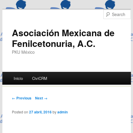
Asociación Mexicana de
Fenilcetonuria, A.C.
PKU México
Main menu
Inicio
CiviCRM
Skip
to
Post navigation
← Previous
Next →
content
Posted on
27 abril, 2016
by
admin