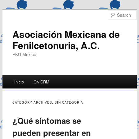
Asociación Mexicana de
Fenilcetonuria, A.C.
PKU México
Main menu
Inicio
CiviCRM
Skip
to
CATEGORY ARCHIVES:
SIN CATEGORÍA
content
¿Qué síntomas se
pueden presentar en