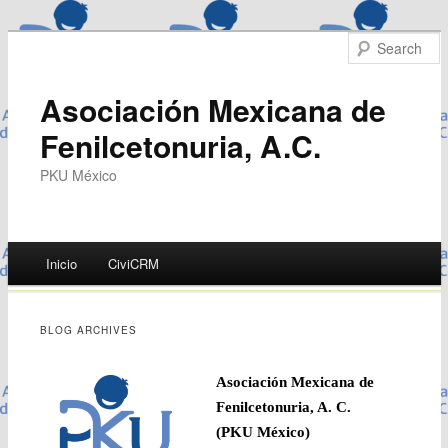
Asociación Mexicana de
Fenilcetonuria, A.C.
PKU México
Main menu
Inicio
CiviCRM
Skip
to
BLOG ARCHIVES
content
Asociación Mexicana de
Fenilcetonuria, A. C.
(PKU México)